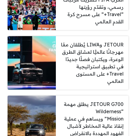
رسمي، وتقدّم رؤيتها
“Travel+” على مسرح كرة
القدم العالمي
JETOUR وLIWA يُطلقان معًا
مهرجانًا عالميًّا لعشاق الطرق
الوعرة، ويكتبان فصلًا جديدًا
في تطبيق استراتيجية
Travel+ على المستوى
العالمي
JETOUR G700 يطلق مهمة
“Wilderness
Mission” ويساهم في عملية
إنقاذ عالية المخاطر لأشبال
الفهود المهددة بالانقراض