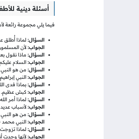
أسئلة دينية للأطفال ال
فيما يلي مجموعة رائعة لأسئلة
السؤال:
لماذا أُطلق ع
الجواب:
لأن المسلمون
السؤال:
ماذا نقول بعد
الجواب:
السلام عليكم 
السؤال:
من هو النبي ا
الجواب:
النبي إبراهيم 
السؤال:
بماذا فدى الل
الجواب:
كبش عظيم.
السؤال:
لماذا أمر الله
الجواب:
لأسباب عديدة 
السؤال:
من هو النبي ا
الجواب:
النبي محمد -ع
السؤال:
لماذا تزوجت 
الجواب:
لأنها وجدت أ