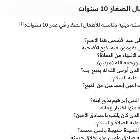
صغار 10 سنوات
[1]
 دينية مناسبة للأطفال الصغار في عمر 10 سنوات:
لى عيد الأضحى هذا الاسم؟
 يقومون فيه بذبح الأضحية.
 الانتهاء من الصلاة؟
ورحمة الله (مرتين).
لذي أوحى الله له بذبح ابنه؟
-عليه السلام-.
ه النبي إسماعيل من الذبح؟
 النبي إبراهيم بذبح ابنه؟
منها اختبار إيمانه.
لذي كان يُلقب بالصادق الأمين؟
ليه الصلاة والسلام-.
السيدة خديجة بالنبي محمد؟
نه صادق وأمين وذو أخلاق حسنة.