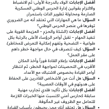
أفضل الإجابات
: الولاء بالدرجة الأولى؛ ثم الانضباط
والالتزام بقوانين إدارة الحرس الوطني العسكرية
الصارمة ومحاولة تطوير الذات باستمرار.
السؤال
: ما هي المهارات التي تعتقد أنه من الضروري
توفرها في عنصر الحرس الوطني؟
أفضل الإجابات
: (الشدّة والحزم – العزيمة القوية على
تنفيذ المهام – تقبل أوامر الرؤساء الأعلى بالرتبة بكل
طواعية – التضحية وتفهم إمكانية التعرض للمخاطر).
السؤال
: كيف تتصرف في حال مواجهة خطر داهم
على مقر العمل؟
أفضل الإجابات
: بإعلام القادة فوراً وأخذ المكان
الأقرب في التحصينات لمواجهة الخطر، ثم انتظار
أوامر القيادة بخصوص الاشتباك مع الأعداء.
السؤال
: هل أنت من الأشخاص القادرين على الحفاظ
على هدوئهم في الأوقات العصيبة؟
أفضل الإجابات
: بكل تأكيد؛ فلدي تجارب مهنية
سابقة كحارس أمني اكتسبت منها الخبرات اللازمة
للتعامل مع الظروف غير المألوفة.
السؤال
: هل تعتقد أنك ممن يحيطون بأسباب القيادة