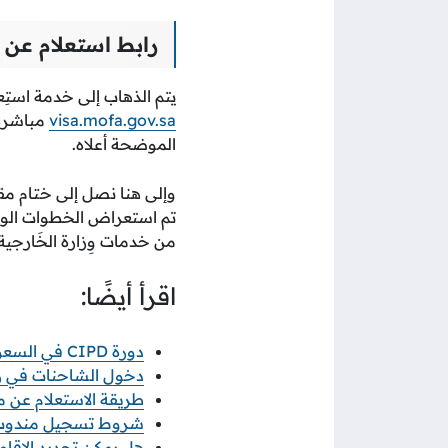
رابط استعلام عن ط
يتم الذهاب إلى خدمة استِعلا
visa.mofa.gov.sa
مباشرةً
الموضحة أعلاه.
وإلى هنا نصل إلى ختام مقا
تم استعراض الخطوات الواجب 
من خدمات وِزارة الخَارجية.
اقرأ أيضًا:
دورة CIPD في السعودية: الطريق المعتمد لاحتراف الموارد البشرية
دخول الشاحنات في رمضان 2026 خطوات ورابط 
طريقة الاستعلام عن معاملة
شروط تسجيل مندوب نو
هل يمكن تجديد الإقامة