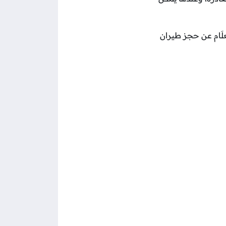
لَام عن حجز طيران