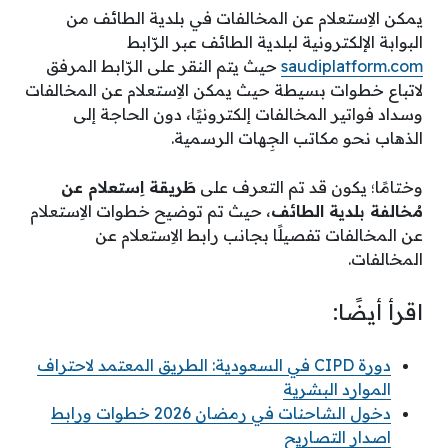
يمكن الاِستعلام عن المخالفات في بلدية الطائف من
البوابة الإلكترونية لبلدية الطائف عبر الرّابط
saudiplatform.com
حيث يتم النقر على الرّابط المرفق
لاتباع خطوات بسيطة حيث يمكن الاِستعلام عن المخالفات
وسداد فواتير المخالفات إلكترونيًا، دون الحاجة إلى
الذهاب نحو مكاتب الجِهات الرسمية.
وختامًا؛ يكون قد تم التعرف على
طَريقة اِستعلام عن
مُخالفة بلدية الطائف
، حيث تم توضيح خطوات الاِستعلام
عن المخالفات تفصيلًا بجانب رابط الاِستعلام عن
المخالفات.
اقرأ أيضًا:
دورة CIPD في السعودية: الطريق المعتمد لاحتراف
الموارد البشرية
دخول الشاحنات في رمضان 2026 خطوات ورابط
اصدار التصاريح