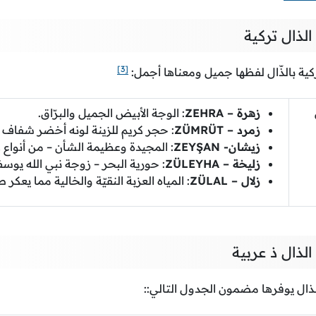
لذال تركية
[3]
كية بالذّال لفظها جميل ومعناها أجمل:
زهرة – ZEHRA
: الوجة الأبيض الجميل والبرّاق.
زمرد – ZÜMRÜT
: حجر كريم للزينة لونه أخضر شفاف
زيشان- ZEYŞAN
: المجيدة وعظيمة الشأن – من أنواع 
زليخة – ZÜLEYHA
: حورية البحر – زوجة نبي الله يوسف
زلال – ZÜLAL
: المياه العزبة النقيّة والخالية مما يعك
لذال ذ عربية
الذال يوفرها مضمون الجدول التالي::