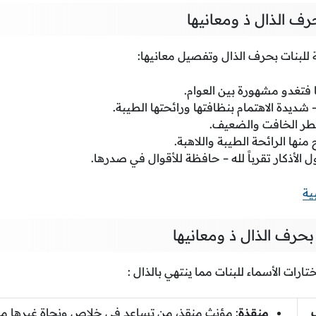
رف الذال ذ ومعانيها
 للبنات بحرف الذال وتفصيل معانيها:
 فتغدو مشهورة بين العوام.
 – شديدة الاهتمام بنظافتها ورائحتها الطيبة.
لمطر الخافت والضعيف.
 منها الرائحة الطيبة واللاهبة.
 الأذكار تقرباً لله – حافظة للأقوال في صدرها.
ية
بحرف الذال ذ ومعانيها
رات الأسماء للبنات مما ينتهي بالذال :
منقذة
: مؤنث منقذ، من تساعد في خلاص ونجاة غيرها مما