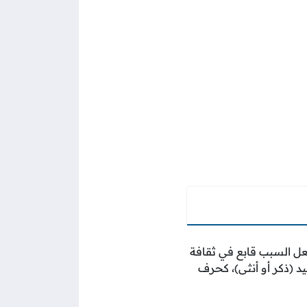
ولعل السبب قابع في ثقافة
ليد (ذكر أو أنثى)، كحرف