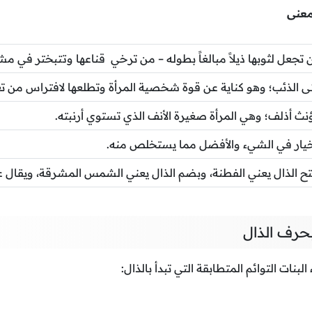
معنى
 تجعل لثوبها ذيلاً مبالغاً بطوله – من ترخي قناعها وتتبختر في مشي
ثى الذئب؛ وهو كناية عن قوة شخصية المرأة وتطلعها لافتراس من تعاد
نث أذلف؛ وهي المرأة صغيرة الأنف الذي تستوي أرنبته.
خيار في الشيء والأفضل مما يستخلص منه.
تح الذال يعني الفطنة، وبضم الذال يعني الشمس المشرقة، ويقال عن 
بحرف الذال
ات التوائم المتطابقة التي تبدأ بالذال: