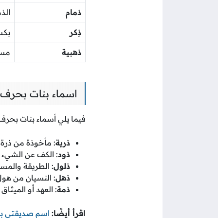
ذمام
الذ
ذِكر
بكسر
ذهبية
مست
اسماء بنات بحرف ا
فيما يلي أسماء بنات بحرف ا
ذرية
: مأخوذة من ذرة 
ذود
: الكف عن الشيء أو
ذلول
: الطريقة والمسلك
ذهل
: النسيان من هول
ذمة
: العهد أو الميثاق
اقرأ أيضًا:
اسم صديقتي با