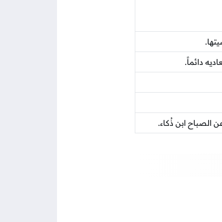
تها.
يه دائماً.
الصباح ابن ذُكاء.