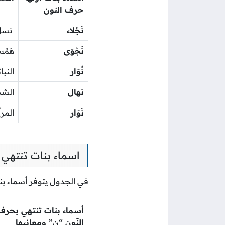
حرف النون
نَجْلاء
نسل ا
نَجْوَى
هَمْ
نُوّار
النب
نهال
الشجي
نَوَار
المر
اسماء بنات تنتهي 
في الجدول يتوفر أسماء بنا
أسماء بنات تنتهي بحرف
النّون “ن” ومعانيها