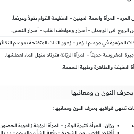
لمرء – المرأة واسعة العينين – العظيمة القوام طولاً وعرضاً.
س الروح في الوجدان – أسرار وعواطف القلب – أسرار النفس.
اتات المزهرة في موسم الزهر – زهور النبات المتفتحة بموسم التكاثر.
رة المغروسة حديثاً – المرأة الريّانة فترتاد منهل الماء لعطشها.
أة العفيفة والطاهرة وطيبة السمعة.
بحرف النون ن ومعانيها
ت تنتهي قوافيها بحرف النون ومعانيها:
رزان
: المرأة كثيرة الوقار – المرأة الرزينة (القوية الحضور
أفنان
: الغصن من الشجرة – رفعة الشأن والسمو – باب الر