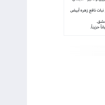
نبات نافع زهره أبيض
عشق.
 حزيناً.