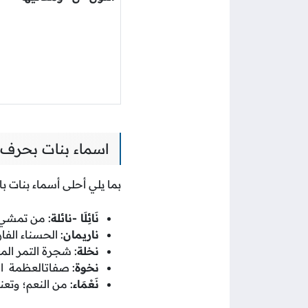
اسماء بنات بحرف ا
بما يلي أحلى أسماء بنات ب
نَائِلَا -نائلة
: من تمشي 
ناريمان
: الحسناء الف
نخلة
: شجرة التمر المع
نخوة
: صفاتالعظمة ال
نَعْمَاء
: من النعم؛ وتعن