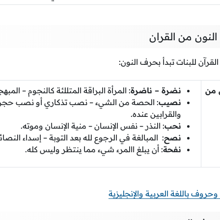
لنون من القران
قرآن للبنات تبدأ بحرف النون:
 من
نضرة – ناضرة
: المرأة البراقة المتللئة كالنجوم – المبه
نصيب
: الحصة من الشيء – نصب تذكاري أو نصب حجري
والقرابين عنده.
نحب
: النذر – نفس الإنسان – منية الإنسان وموته.
نصح
: المبالغة في الرجوع لله بعد التوبة – إسداء النصائ
نفحة
: أن يبلغ االمرء شيء مما ينتظر وليس كله.
حروف باللغة العربية والإنجليزية