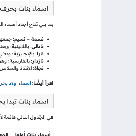
اسماء بنات بحرف النون ن 5
بما يلي تتاح أجدد أسماء البنات بحرف النون
نسمة – نسيم
: جمعها
ناتالي
: باللاتينية؛ ويع
نارا
: بالإنجليزية؛ ويعن
نازدار
: بالفارسية؛ وه
نجاة
: الإنقاذ والخلا
اقرأ أيضًا:
اسماء اولاد بحر
اسماء بنات تبدا ب
في الجّدول التالي قائمة لأ
أسماء بنات أولها
المع