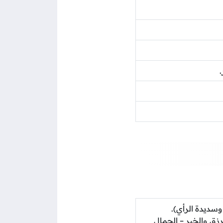
 وسديدة الرأي).
زق والخير – الجمال