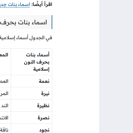
اقرأ أيضًا:
اسماء بنات جدي
اسماء بنات بحرف ا
في الجدول أسماء إسلامية 
أسماء بنات
المع
بحرف النون
إسلامية
نعمة
العط
نيرة
المرأ
نظيرة
الند
نصرة
الان
نجود
ناقة