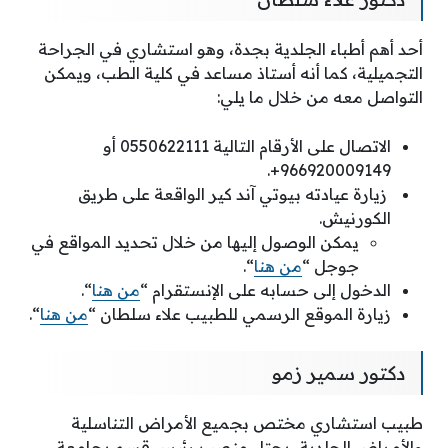
أحد أهم أطباء الجلدية بجدة، وهو استشاري في الجراحة
التجميلية، كما أنه أستاذ مساعد في كلية الطب، ويمكن
التواصل معه من خلال ما يلي:
الاتصال على الأرقام التالية 0550622111 أو
966920009149+.
زيارة عيادته بيوتي آند كير الواقعة على طريق
الكورنيش.
يمكن الوصول إليها من خلال تحديد المواقع في
جوجل “
من هنا
“.
الدخول إلى حسابه على الإنستقرام “
من هنا
“.
زيارة الموقع الرسمي للطبيب علاء سلطان “
من هنا
“.
دكتور سمير زمو
طبيب استشاري مختص بجميع الأمراض التناسلية
والأمراض الجلدية، يحتل منصب رئيس قسم بجامعة