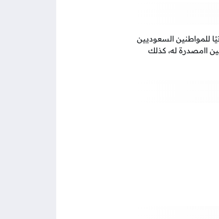
ًا للمواطنين السعوديين
ين اامصدرة له، كذلك