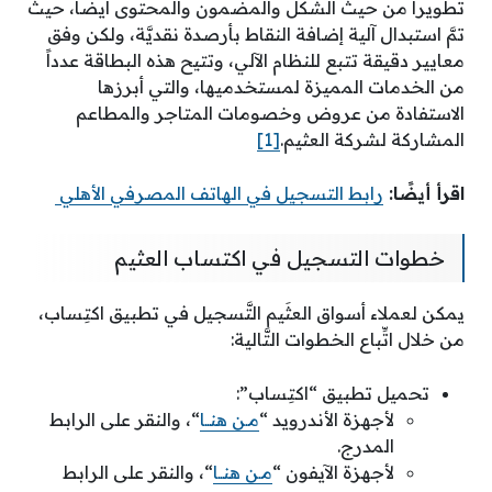
تطويراً من حيثُ الشَّكل والمضمون والمحتوى أيضًا، حيثُ
تمَّ استبدال آلية إضافة النقاط بأرصدة نقديَّة، ولكن وفق
معايير دقيقة تتبع للنظام الآلي، وتتيح هذه البطاقة عدداً
من الخدمات المميزة لمستخدميها، والتي أبرزها
الاستفادة من عروض وخصومات المتاجر والمطاعم
المشاركة لشركة العثيم.
[1]
اقرأ أيضًا:
رابط التسجيل في الهاتف المصرفي الأهلي
خطوات التسجيل في اكتساب العثيم
يمكن لعملاء أسواق العثَيم التَّسجيل في تطبيق اكتِساب،
من خلال اتِّباع الخطوات التَّالية:
تحميل تطبيق “اكتِساب”:
لأجهزة الأندرويد “
مـن هنــا
“، والنقر على الرابط
المدرج.
لأجهزة الآيفون “
مـن هنــا
“، والنقر على الرابط