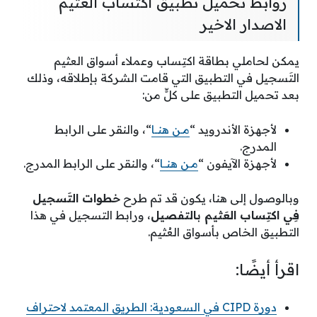
روابط تحميل تطبيق اكتساب العثيم
الاصدار الاخير
يمكن لحاملي بطاقة اكتِساب وعملاء أسواق العثيم
التَسجيل في التطبيق التي قامت الشركة بإطلاقه، وذلك
بعد تحميل التطبيق على كلٍّ من:
لأجهزة الأندرويد “
مـن هنــا
“، والنقر على الرابط
المدرج.
لأجهزة الآيفون “
مـن هنــا
“، والنقر على الرابط المدرج.
وبالوصول إلى هنا، يكون قد تم طرح
خطوات التَسجيل
فِي اكتِساب العَثيم بالتفصيل
، ورابط التسجيل في هذا
التطبيق الخاص بأسواق العُثيم.
اقرأ أيضًا:
دورة CIPD في السعودية: الطريق المعتمد لاحتراف