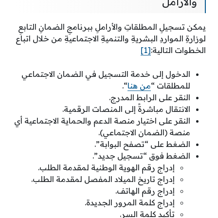
والارامل
يمكن تسجيلِ المطلقاتِ والأراملِ ببرنامجِ الضمانِ التابعِ
لوزارةِ المواردِ البشريةِ والتنميةِ الاجتماعيةِ من خلال اتباع
الخطوات التالية:
[1]
الدخول إلى خدمة ‏التسجيل في الضمان الاجتماعي
للمطلقات “
من هنا
“.
النقر على الرابط المدرج.
الانتقال مباشرةً إلى المنصات الرقمية.
النقر على اختيار منصة الدعم والحماية الاجتماعية أي
منصة (الضمان الاجتماعي).
الضغط على “تصفح البوابة”.
الضغط فوق “تسجيل جديد”.
إدراج رقم الهوية الوطنية لمقدمة الطلب.
إدراج تاريخ الميلاد المفصل لمقدمة الطلب.
إدراج رقم الهاتف.
إدراج كلمة المرور الجديدة.
تأكيد كلمة السر.