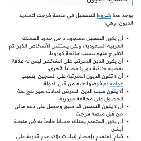
يوجد عدة
شروط
للتسجيل في منصة فرجت لتسديد
الديون، وهي:
أن يكون السجين مسجونا داخل حدود المملكة
العربية السعودية، ولكن يستثنى الأشخاص الذين تم
الإفراج عنهم بسبب جائحة كورونا.
أن يكون الدين المترتب على الشخص ليس له علاقة
بقضية جنائية دون القضايا الأخرى.
أن لا تكون الديون المترتبة على السجين؛ بسبب
غرامة
تم فرضها عليهِ من قبل الدولة.
ألا يكون سبب الدين التعرض لحادث سير نتج عنهُ
الحصول على مخالفة مرورية.
أن لا يكون السجين قد سبق وحصل على دعم مالي
من قبل منصة فرجت.
أن يكون المتقدم يمتلك حساباً خاصاً بهِ في منصة
أبشر.
قيام المتقدم بإحضار إثباتات تؤكد عدم قدرتهُ على