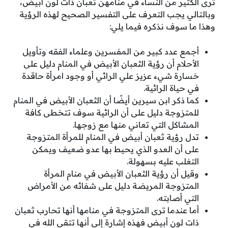
ترى الكثير من النساء في منامهن ثعبان ذات لون أبيض،
وبالتالي يجب التعرف على التفسير الصحيح لهذه الرؤية
وهذا ما سوف نذكره فيما يلي:
أجمع عدد كبير من المفسرين وعلماء الفقه وتأويل
الأحلام أن رؤية الثعبان الأبيض في المنام دليل على
خسارة شيء عزيز علي الرائي أو وجود امرأة حاقدة
في حياة الرائية.
كما ذكر ابن سيرين أيضًا أن الثعبان الأبيض في المنام
للمتزوجة دليل على أن الرائية سوف تتخطى كافة
المشاكل التي تعاني منها مع زوجها.
تدل رؤية ثعبان أبيض في المنام للمرأة المتزوجة
على أن العدو الذي يحيط بها عدو ضعيف ويمكن
التغلب عليه بسهولة.
وقيل أن رؤية الثعبان الأبيض في منام المرأة
المتزوجة المريضة دليل على شفائه من الأمراض
التي أصابته.
أما عندما ترى المتزوجة في منامها أنها تحارب ثعبان
ذات لون أبيض فهذه إشارة إلى أنها تتقي الله في