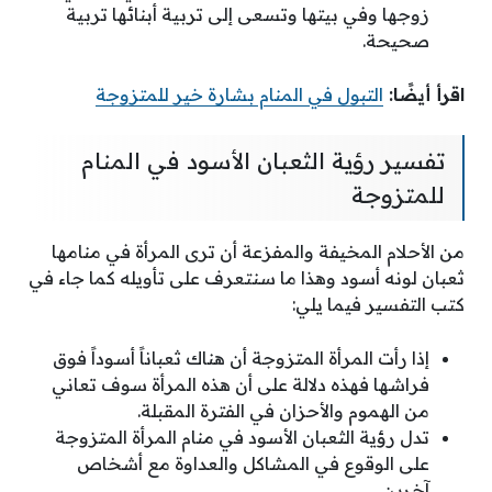
زوجها وفي بيتها وتسعى إلى تربية أبنائها تربية
صحيحة.
اقرأ أيضًا:
التبول في المنام بشارة خير للمتزوجة
تفسير رؤية الثعبان الأسود في المنام
للمتزوجة
من الأحلام المخيفة والمفزعة أن ترى المرأة في منامها
ثعبان لونه أسود وهذا ما سنتعرف على تأويله كما جاء في
كتب التفسير فيما يلي:
إذا رأت المرأة المتزوجة أن هناك ثعباناً أسوداً فوق
فراشها فهذه دلالة على أن هذه المرأة سوف تعاني
من الهموم والأحزان في الفترة المقبلة.
تدل رؤية الثعبان الأسود في منام المرأة المتزوجة
على الوقوع في المشاكل والعداوة مع أشخاص
آخرين.