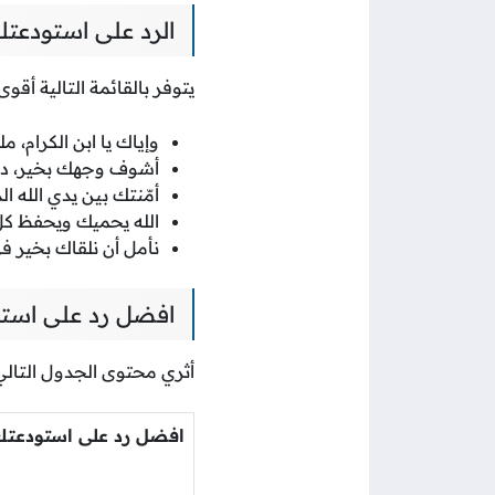
الرد على استودعتك
يتوفر بالقائمة التالية أقوى
وإياك يا ابن الكرام، مل
أشوف وجهك بخير، دام
أمّنتك بين يدي الله ال
الله يحميك ويحفظ كل 
نأمل أن نلقاك بخير في د
افضل رد على استو
أثري محتوى الجدول التالي
افضل رد على استودعتك 