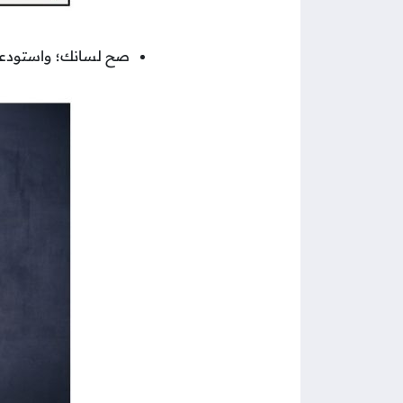
صح لسانك؛ واستودعه