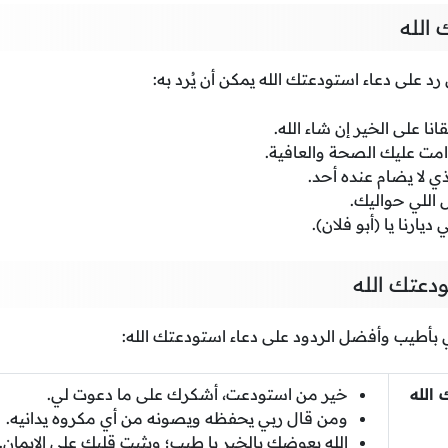
 الله
 رد على دعاء استودعتك الله يمكن أن يُرد به:
قانا على الخير إن شاء الله.
ت عليك الصحة والعافية.
ذي لا يضام عنده أحد.
اللي حواليك.
يارنا يا (أبو فلان).
دعتك الله
 بأطيب وأفضل الردود على دعاء استودعتك الله:
الله
خير من استودعت، أشكرك على ما دعوت لي.
ومن قال ربي يحفظه ويصونه من أي مكروه يدانيه.
الله يعوضك بالخير يا طيب؛ ويثبت قلبك على الإيمان.