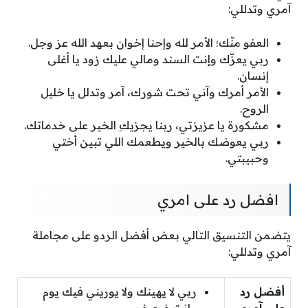
آمري وتدللي:
العفو منّك؛ الأمر لله وإحنا إخوان بعهد الله عز وجل.
ربي يعزّك وإنت السند ومالي عليك زود يا أغلى
إنسان.
الأمر أمرك وآني تحت شورك، آمر وتدلل يا خليل
الروح.
مشكورة يا عزيزتي، ربنا يجزيكِ الخير على خدماتك.
ربي يعوضك بالخير ويطعمك اللي تبين أختي
وحبيبتي.
افضل رد على امري
يتضمن التنسيق التالي بعض أفضل الردو على مجاملة
آمري وتدللي:
أفضل رد
ربي لا يهينك ولا يوريني فيك يوم