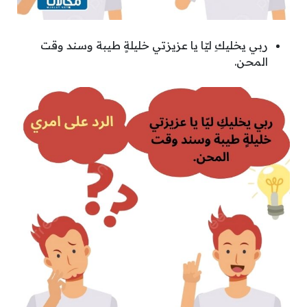
ربي يخليكِ ليّا يا عزيزتي خليلةٍ طيبة وسند وقت
المحن.