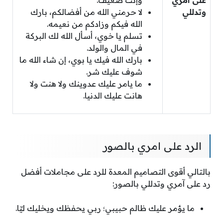
على آمري
وإنت ضعيف.
وتدللي
لا حرمني الله من أفضالكم، بارك
الله فيكم وزادكم من نعيمه.
تسلم يا خوي، أسأل الله لك البركة
في المال والولد.
بارك الله فيك يا بوي، إن شاء الله ما
شوف عليك شر.
ما يامر عليك عدوينك ولا هنت ولا
هانت عليك الدنيا.
الرد على امري بالصور
بالتالي أقوى التصاميم المعدة للرد على مجاملات أفضل
رد على آمري وتدللي بالصور:
ما يؤمر عليك ظالم حبيبي؛ ربي يحفظك ويخليك ليّا.