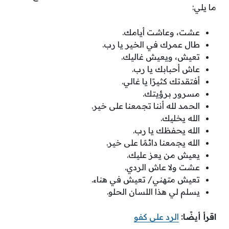
ما يلي:
عشت، وعاشت أيامك.
طال عمرك في الخير يا رب.
تعيش، ويعيش غاليك.
عاش أحبابك يا رب.
أفتقدتك كثيرًا يا غالي.
مسرور برؤيتك.
الحمد لله أننا تجمعنا على خير.
الله يخليك.
الله يحفظك يا رب.
الله يجمعنا دائمًا على خير.
يعيش من يعز عليك.
عشت ولا عاش الردي.
تعيش متهني/ تعيش في هناء.
يسلم لي هذا اللسان الحلو.
اقرأ أيضًا:
الرد على كفو