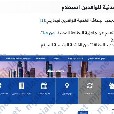
دنية للوافدين استعلام
يد البِطاقة المَدنية للوَافدين فيما يلي:
[1]
علام عن جاهزية البطاقة المدنية “
من هنا
“.
ج.
ديد البِطاقة” من القائمة الرئيسية للموقع.