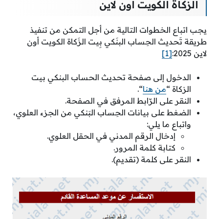
الزكاة الكويت أون لاين
يجب اتباع الخطوات التالية من أجل التمكن من تنفيذ
طريقة تَحديث الحِساب البنَكي بِيت الزَكاة الكويت أون
لاين 2025:
[1]
الدخول إلى صفحة تحديث الحساب البنكي بيت
الزكاة “
من هنا
“.
النقر على الرّابط المرفق في الصفحة.
الضغط على بيانات الحِساب البَنكي من الجزء العلوي،
واتباع ما يلي:
إدخال الرقم المدني في الحقل العلوي.
كتابة كلمة المرور.
النقر على كلمة (تقديم).