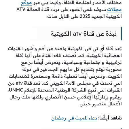
مختلف الأعمار لمتابعة القناة، وفيما يلي عبر
موقع
مجالات
سوف نلقي الضوء على تردد قناة العدالة ATV
الكويتية الجديد 2025 على النايل سات.
نبذة عن قناة atv الكويتية
تعد قناة أي تي في الكويتية واحدة من أهم وأشهر القنوات
الفضائية الكويتية، كما تُصنف تلك القناة على أنها قناة
ترفيهية واجتماعية وسياسية، وتعرض أيضًا برامج
محورية تهتم بتقديم كل ما يهم الجماهير في دولة
الكويت، وتعرض أيضًا تغطية دائمة ومستمرة للانتخابات
التي تحدث في مجلس الأمة الكويتي كما تعد قناة atv من
القنوات التي تتبع الشركة الوطنية المتحدة للإعلام UNMC،
ويقوم بإدارتها الإعلامي حسن الأنصاري ولكنها ملك رجال
الأعمال منصور حيدر.
شاهد أيضًا:
دعاء للميت في رمضان