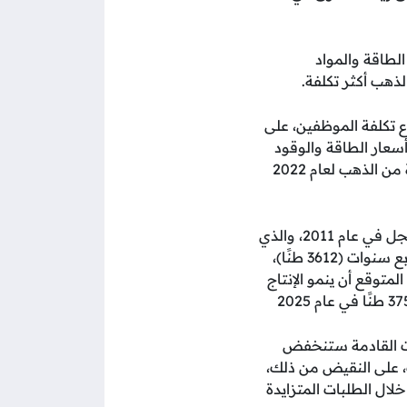
لطاقة والمواد
ذهب أكثر تكلفة.
ع تكلفة الموظفين، على
سعار الطاقة والوقود
وكذلك التعدين في المناجم عالية الجودة، فإن متوسط التكلفة المستدامة لتعدين أوقية واحدة من الذهب لعام 2022
في الوقت نفسه، كان الطلب على الذهب في العام الماضي مطابقًا تقريبًا للرقم القياسي المسجل في عام 2011، والذي
يجب أن ينعكس على جانب العرض بالضرورة، وارتفع إنتاج المناجم إلى أعلى مستوى له منذ أربع سنوات (3612 طنًا)،
لمتوقع أن ينمو الإنتاج
ات القادمة ستنخفض
، على النقيض من ذلك،
ى نهاية عام 2024، وسيتحرك هذا من خلال الطلبات المتزايدة