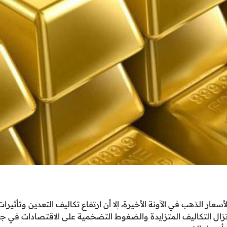
أسعار الذهب في الآونة الأخيرة، إلا أن ارتفاع تكاليف التعدين وتأثيرا
 تزال التكاليف المتزايدة والضغوط التضخمية على الاقتصادات في جم