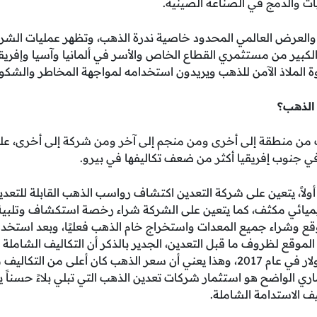
ليات والدمج في الصناعة الصينية.
العرض العالمي المحدود خاصية ندرة الذهب، وتظهر عمليات الشرا
 الكبير من مستثمري القطاع الخاص والأسر في ألمانيا وآسيا وإفريق
 الملاذ الآمن للذهب ويريدون استخدامه لمواجهة المخاطر والشكوك
 الذهب؟
ب من منطقة إلى أخرى ومن منجم إلى آخر ومن شركة إلى أخرى، على
في جنوب إفريقيا أكثر من ضعف تكاليفها في بيرو.
أولاً، يتعين على شركة التعدين اكتشاف رواسب الذهب القابلة للتعد
ائي مكثف، كما يتعين على الشركة شراء رخصة استكشاف وتلبية الل
موقع وشراء جميع المعدات واستخراج خام الذهب فعليًا، وبعد استخدا
الموقع لظروف ما قبل التعدين، الجدير بالذكر أن التكاليف الشاملة 
الذهب بلغت حوالي 950 دولار في عام 2017، وهذا يعني أن سعر الذهب كان أعلى
اري الواضح هو استثمار شركات تعدين الذهب التي تبلي بلاءً حسنا
 الاستدامة الشاملة.