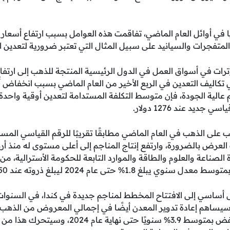
 في أوائل العام الماضي، تفاقمت هذه العوامل بسبب ارتفاع أسعار ا
متفجرات والسيانيد على سبيل المثال التي تعتبر ضرورية لتعدين ال
وترات في أسواق العمل في الدول الرئيسية المنتجة للذهب إلى ارتفا
ي تكاليف التعدين في الربع الأخير من العام الماضي بسبب انخفاض أ
يد عند 1276 دولار.
 الصناعة والعلوم والطاقة والموارد التابعة للحكومة الأسترالية، من ا
 حتى عام 2024 ليبلغ ذروته عند 3750 طنًا في عام 2025
 أساسي إلى الافتتاح المخطط لمناجم جديدة في كندا، في السنو
وسيساهم إعادة تدوير المعدن أيضًا في إجمالي المعروض من الذهب
توقع التقرير أن هذا سينخفض بمتوسط 3.9% سنويًا حت