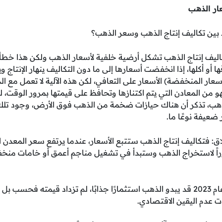
ار الذهب
بط بين تكاليف إنتاج الذهب وسعر الذهب؟
اليف إنتاج الذهب تشكل أرضية خلفية لأسعار الذهب ولكن هذا خط
ها أو أكلها، إذا انخفضت أسعارها إلى ما دون التكاليف ينهار الإنت
سعار المنخفضة) الأسعار على التعافي، لكن هذه الآلية لا تعمل مع ا
هو من المعادن التي يتم اكتنازها وتحافظ على قيمتها بمرور الوقت، 
ب، تذكر أن هناك حيازات ضخمة من الذهب فوق الأرض، وجود تلك ال
 ضعيفة نوعًا ما.
اق: فتكاليف إنتاج الذهب ستتبع الأسعار، عندما يرتفع سعر المعد
راً لاستخراج الذهب وستبدأ في تشغيل مناجم أعمق أو خامات منخف
بالنسبة للمستثمرين في عام 2023 قد يبدو الذهب استثمارًا جذابًا، لم تزداد قيمته
رات عدم اليقين الاقتصادي.