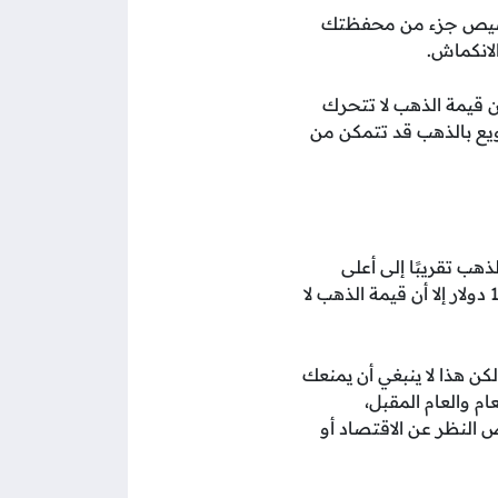
تخصيص جزء من محفظتك
لانكماش.
 قيمة الذهب لا تتحرك
يع بالذهب قد تتمكن من
وصل سعر الذهب تقريبًا إلى أعلى
مستوياته القياسية حيث تخطي مستوي الدعم 2000 دولار للأونصة، في حين عادت فوق 1900 دولار إلا أن قيمة الذهب لا
كن هذا لا ينبغي أن يمنعك
م والعام المقبل،
 النظر عن الاقتصاد أو