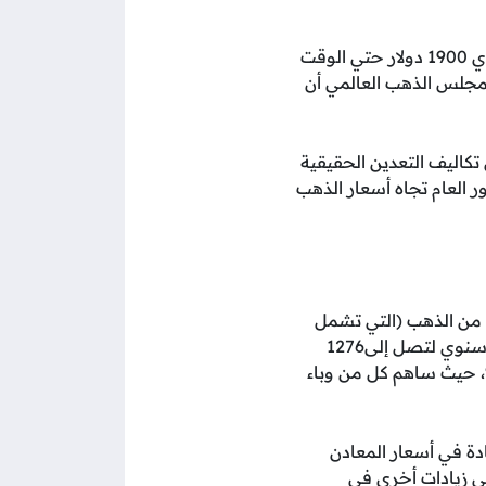
كان الذهب يحوم حول 2000 دولار للأونصة أو أعلى منذ أبريل ولكنه تراجع ليتداول فوق مستوي 1900 دولار حتي الوقت
ع زيادة الطلب، حيث صرح مجلس الذهب العالمي أن
ي تكاليف التعدين الحقيقية
ر العام تجاه أسعار الذهب
ة من الذهب (التي تشمل
جميع تكاليف التعدين المباشرة والعمالة والمواد والطاقة والضرائب) بنسبة 18% على أساس سنوي لتصل إلى1276
ل أونصة في عام 2022، متجاوزة مستوى تكلفة التعدين الذروة لعام 2012 بنسبة 14%، حيث ساهم كل من وباء
دة في أسعار المعادن
لى زيادات أخرى في