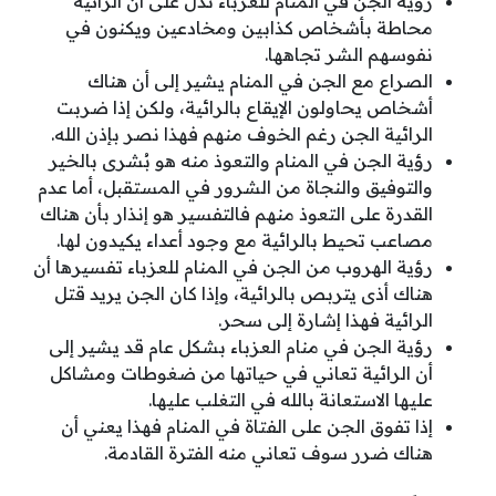
رؤية الجن في المنام للعزباء تدل على أن الرائية
محاطة بأشخاص كذابين ومخادعين ويكنون في
نفوسهم الشر تجاهها.
الصراع مع الجن في المنام يشير إلى أن هناك
أشخاص يحاولون الإيقاع بالرائية، ولكن إذا ضربت
الرائية الجن رغم الخوف منهم فهذا نصر بإذن الله.
رؤية الجن في المنام والتعوذ منه هو بُشرى بالخير
والتوفيق والنجاة من الشرور في المستقبل، أما عدم
القدرة على التعوذ منهم فالتفسير هو إنذار بأن هناك
مصاعب تحيط بالرائية مع وجود أعداء يكيدون لها.
رؤية الهروب من الجن في المنام للعزباء تفسيرها أن
هناك أذى يتربص بالرائية، وإذا كان الجن يريد قتل
الرائية فهذا إشارة إلى سحر.
رؤية الجن في منام العزباء بشكل عام قد يشير إلى
أن الرائية تعاني في حياتها من ضغوطات ومشاكل
عليها الاستعانة بالله في التغلب عليها.
إذا تفوق الجن على الفتاة في المنام فهذا يعني أن
هناك ضرر سوف تعاني منه الفترة القادمة.