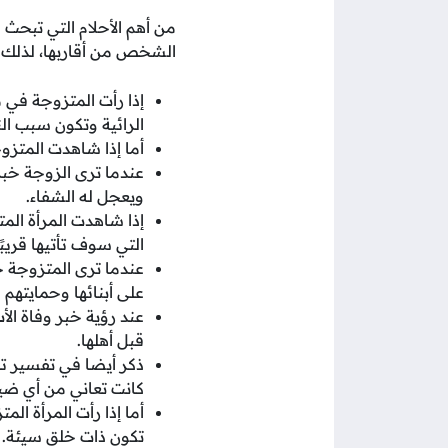
من أهم الأحلام التي تبحث
الشخص من أقاربها، لذلك س
إذا رأت المتزوجة في
الرائية وتكون سبب الن
أما إذا شاهدت المتزو
عندما ترى الزوجة خب
ويعجل له الشفاء.
إذا شاهدت المرأة المت
التي سوف تأتيها قري
عندما ترى المتزوجة خ
على أبنائها وحمايتهم
عند رؤية خبر وفاة ال
قبل أهلها.
ذكر أيضا في تفسير تل
كانت تعاني من أي ضيق
أما إذا رأت المرأة ال
تكون ذات خلق سيئة.