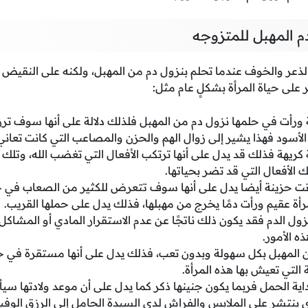
م المهبل للمتزوجه
 الذعر والخوف عندما تحلم بنزول دم من المهبل، ولكنه على النقيض
ر على حياة المرأة بشكلٍ عام مثل:
ة ورأت في حلمها نزول دم من المهبل فلذلك دلالة على أنها سوف ترز
ون الأسود فهذا يشير إلى زوال الهم والحزن والمصاعب التي كانت تعاني
ة كريهة فذلك قد يدل على أنها ترتكب الأفعال التي تغضب الله، وتلك ا
ك الأفعال التي قد تضر بحياتها.
انت حزينة أيضا يدل على أنها سوف تتعرض للكثير من الصعاب في حي
رأة عقيم ورأت دمًا يخرج من مهبلها، فذلك يدل على حملها القريب.
نزول الدم فقد يكون ذلك ناتجًا عن عدم الاستقرار المادي أو المشاكل
ه الأمور.
ن المهبل بكل سهولة وبدون تعب، فذلك يدل على أنها مستقرة في ح
 التي تعيش بها هذه المرأة.
اية الحمل فربما يكون جنينها ذكر كما يدل على أن موعد ولادتها سيأتي
ي ينتشر على الملابس والفراش لدى السيدة الحامل إلى الرزق الوفير