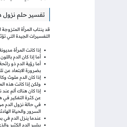
تفسير حلم نزول د
قد ينتاب المرأة المتزوجة
التفسيرات الجيدة التي تؤث
إذا كانت المرأة مديون
أما إذا كان الدم بالل
أما رؤية الدم ذو رائح
بضرورة الابتعاد عن تل
إذا كان الدم ملوث وك
ولكن إذا كانت هذه الم
إذا كان هناك ألم عند 
عن كثرة التفكير في هذ
في حالة نزول الدم م
السرور والحياة الهادئة
عندما ينزل الدم في بد
يشير الدم الكثير والذ