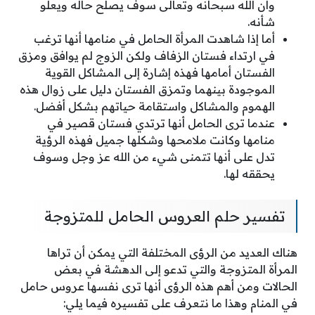
وأن الله سبحانه وتعالى سوف يصلح حاله ويعلو
شأنه.
أما إذا شاهدت المرأة الحامل في منامها أنها ترغب
في ارتداء فستان الزفاف ولكن الزوج لم يوافق ومزق
الفستان أمامها فهذه إشارة إلى المشاكل القوية
الموجودة بينهما وتمزق الفستان دليل على زوال هذه
الهموم والمشاكل واستقامة حياتهم بشكل أفضل.
عندما ترى الحامل أنها ترتدي فستان قصير في
منامها وكانت ملامحها وشكلها جميل فهذه الرؤية
تدل على أنها تتمنى شيء من الله عز وجل وسوف
يحققه لها.
تفسير حلم العروس الحامل للمتزوجة
هناك العديد من الرؤى المختلفة التي يمكن أن تراها
المرأة المتزوجة والتي تدعو إلى الدهشة في بعض
الحالات ومن أهم هذه الرؤى أنها ترى نفسها عروس حامل
في المنام وهذا ما نتعرف على تفسيره فيما يلي: