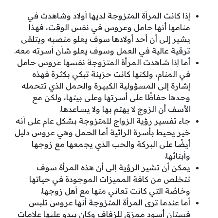
إذا كانت المرأة المتزوجة لديها أولاد وشاهدت في
منامها أنها حامل وعروس في نفس الوقت، فهذا
يشير إلى أن أحد أولادها سوف يعلو منصبه ويتلقى
ترقية عالية في العمل وسوف يعلو شأن أسرته معه.
أما إذا شاهدت المرأة المتزوجة نفسها عروس حامل
في المنام، ولكنها كانت حزينة تبكي بكثرة فهذه
إشارة إلى المسؤولية الكبيرة والحمل الذي تتحمله
وحدها حفاظًا على أسرتها وعلى بيتها، ولكن مع
الأسف أن الزوج لا يهتم بها ولا يساعدها.
جاء تفسير رؤية الزواج للمتزوجة بشكل عام على أنه
خير يحيط بأسرة الرائية أما الحمل وهي عروس دليل
أيضًا على البركة والحب الذي يجمعها مع زوجها
وأبنائها.
يمكن أن تشير الرؤية إلى أن هذه المرأة سوف
تتخلص من كافة المميزات الموجودة في حياتها
وخاصًة التي كانت تعاني منها مع أهل زوجها.
أما عندما ترى المرأة المتزوجة أنها عروس تلبس
فستان أسود ممزق للزفاف وكان يبدو عليها علامات