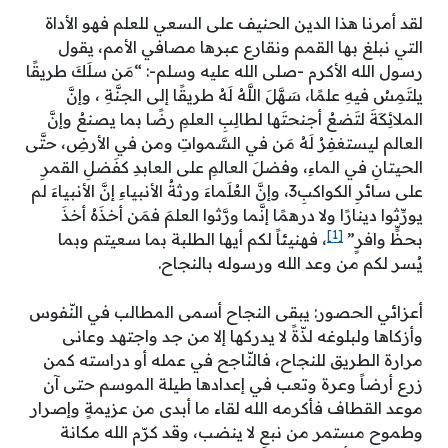
لقد أمرنا هذا الدين الحنيف على السعي للعلم فهو الأداة
التي نبلغ بها القمم ونقارع عبرها مصافي الأمم، يقول
رسول الله الأكرم -صلى الله عليه وسلم-: “مَن سلَكَ طريقًا
يلتَمِسُ فيهِ علمًا، سَهَّلَ اللَّهُ لَهُ طريقًا إلى الجنَّةِ ، وإنَّ
الملائِكَةَ لتَضعُ أجنحتَها لطالِبِ العلمِ رضًا بما يصنعُ وإنَّ
العالم ليستغفِرُ لَهُ مَن في السَّمواتِ ومن في الأرضِ، حتَّى
الحيتانِ في الماءِ، وفضلَ العالمِ على العابدِ كفَضلِ القمرِ
على سائرِ الكواكبِ3، وإنَّ العُلَماءَ ورثةُ الأنبياءِ إنَّ الأنبياءَ لم
يورِّثوا دينارًا ولا درهمًا إنَّما ورَّثوا العلمَ فمَن أخذَهُ أخذَ
[1]
بحظٍّ وافرٍ”
، فهنيئاً لكم أيها الطلبة بما سعيتم وبما
يُسر لكم من وعد الله ورسوله بالنجاح.
أعزائي الحصور: يبقى النجاح أسمى المطالب في النّفوس
وأزكاها ولبلوغه لذّةً لا يدركها إلا من جد واجتهد وعانى
مرارة الطريق للنجاح، فالنّاجح في عمله أو دراسته كمن
زرع أرضاً وعرة وتعب في إعدادها طيلة الموسم حتى آن
موعد القطاف فأكرمه الله لقاء ما أبدى من عزيمةٍ وإصرار
وطموح مستمر من نبعٍ لا ينضب، وقد كرّم الله مكانة