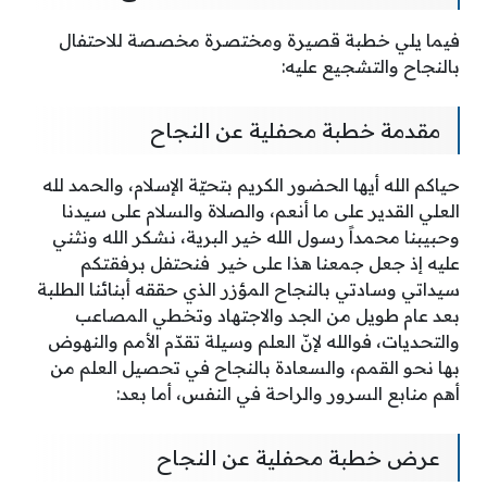
فيما يلي خطبة قصيرة ومختصرة مخصصة للاحتفال
بالنجاح والتشجيع عليه:
مقدمة خطبة محفلية عن النجاح
حياكم الله أيها الحضور الكريم بتحيّة الإسلام، والحمد لله
العلي القدير على ما أنعم، والصلاة والسلام على سيدنا
وحبيبنا محمداً رسول الله خير البرية، نشكر الله ونثني
عليه إذ جعل جمعنا هذا على خير فنحتفل برفقتكم
سيداتي وسادتي بالنجاح المؤزر الذي حققه أبنائنا الطلبة
بعد عام طويل من الجد والاجتهاد وتخطي المصاعب
والتحديات، فوالله لإنّ العلم وسيلة تقدّم الأمم والنهوض
بها نحو القمم، والسعادة بالنجاح في تحصيل العلم من
أهم منابع السرور والراحة في النفس، أما بعد:
عرض خطبة محفلية عن النجاح