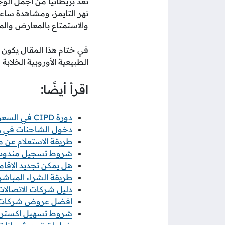
تعد بريطانيا من أجمل الو
نهر التايمز، ومشاهدة ساع
والاستمتاع بالمعارض والم
في ختام هذا المقال يكون 
الطبيعية الأوروبية الخلابة
اقرأ أيضًا:
دورة CIPD في السعودية: الطريق المعتمد لاحتراف الموارد البشرية
دخول الشاحنات في رمضان 2026 خطوات ورابط 
طريقة الاستعلام عن معاملة
شروط تسجيل مندوب نو
هل يمكن تجديد الإقامة
طريقة الشراء المباشر م
دليل شركات الاتصالات ف
افضل عروض شركات الات
شروط تسهيل اكسترا 2026 والاوراق المطلو