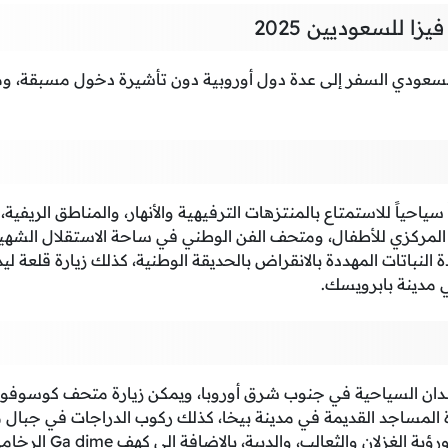
زا للسعوديين 2025
السعودي السفر إلى عدة دول أوروبية دون تأشيرة دخول مسبقة، و
احياً للاستمتاع بالمنتزهات الترفيهية والأنهار، والمناطق الريفية، و
 المركزي للأطفال، ومتحف الفن الوطني في ساحة الاستقلال الشهير
نباتات المهددة بالانقراض بالحديقة الوطنية، كذلك زيارة قلعة ليدا
 مدينة بابرويسك.
دان السياحية في جنوب شرق أوروبا، ويمكن زيارة متحف كوسوفو 
رة المساجد القديمة في مدينة بيخا، كذلك ركوب الدراجات في جبال مد
ن والثعالب، والدببة، بالإضافة إلى كهف Ga dime الرخامي تحت الأرض.