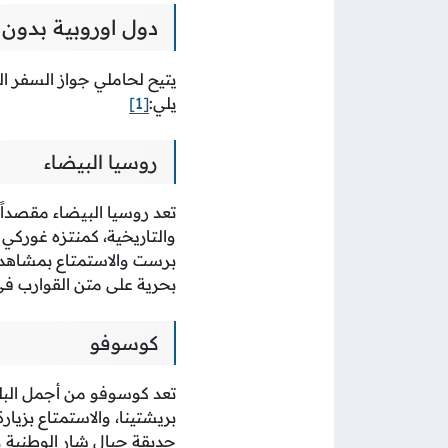
دول اوروبية بدون في
يتيح لحاملي جواز السفر 
يلي:
[1]
روسيا البيضاء
تعد روسيا البيضاء مقصداً سي
والتاريخية، كمنتزه غوركي
برست والاستمتاع بمشاهدة ال
بحرية على متن القوارب في
كوسوفو
تعد كوسوفو من أجمل البل
بريشتينا، والاستمتاع بزيا
حديقة جبال شار الوطنية ورؤية الغزلا