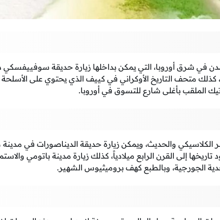
لمدن في شرق أوروبا، التي يمكن بداخلها زيارة حديقة سوفييفسكي 
، كذلك متحف التاريخ الأوكراني في كييف الذي يحتوي على الأسلحة ا
ك الملقب بأغلى شارع للتسوق في أوروبا.
 الكلاسيكي والحديث، ويمكن زيارة حديقة الديناصورات في مدينة م
د تاريخها إلى القرن الرابع ميلادياً، كذلك زيارة مدينة باتومي والاستم
بجدية الجورجية، وبالطبع كهف بروميثيوس الشهير.