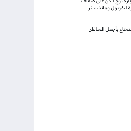
يارة برج لندن على ضفاف
رة ليفربول ومانشستر
متاع بأجمل المناظر