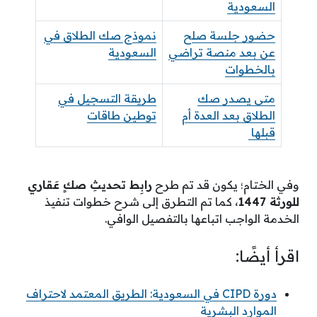
السعودية
حضور جلسة صلح
نموذج صك الطلاق في
عن بعد منصة تراضي
السعودية
بالخطوات
متى يصدر صك
طريقة التسجيل في
الطلاق بعد العدة أم
توطين طاقات
قبلها
وفي الختام؛ يكون قد تم طرح
رابِط تحديثِ صكٍ عَقاري
للورثة 1447
، كما تم التطرق إلى شرح خطوات تنفيذ
الخدمة الواجب اتباعها بالتفصيل الوافي.
اقرأ أيضًا:
دورة CIPD في السعودية: الطريق المعتمد لاحتراف
الموارد البشرية