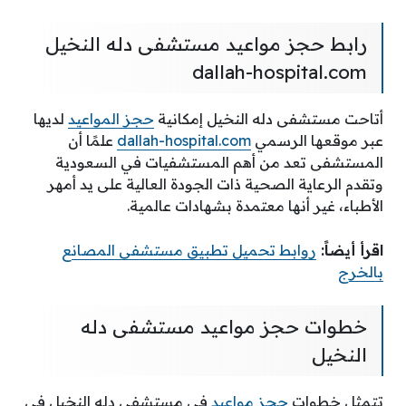
رابط حجز مواعيد مستشفى دله النخيل
dallah-hospital.com
أتاحت مستشفى دله النخيل إمكانية
حجز المواعيد
لديها
عبر موقعها الرسمي
dallah-hospital.com
علمًا أن
المستشفى تعد من أهم المستشفيات في السعودية
وتقدم الرعاية الصحية ذات الجودة العالية على يد أمهر
الأطباء، غير أنها معتمدة بشهادات عالمية.
اقرأ أيضاً:
روابط تحميل تطبيق مستشفى المصانع
بالخرج
خطوات حجز مواعيد مستشفى دله
النخيل
تتمثل خطوات
حجز مواعيد
في مستشفى دله النخيل في