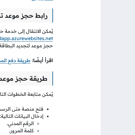
رابط حجز موعد تج
يُمكن الانتقال إلى خدمة 
app.azurewebsites.net
حجز موعد لتجديد البطاقة 
اقرأ أيضًا:
طريقة دفع المخا
طريقة حجز موعد ت
يُمكن متابعة الخطوات التال
فتح منصة متى الرسم
إدخال البيانات التالية:
الرقم المدني.
كلمة المرور.