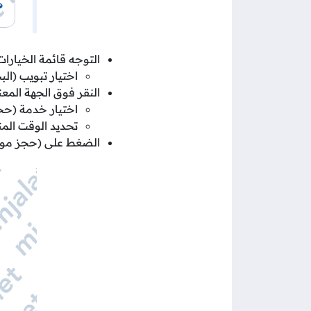
التوجه قائمة الخيارات 
اختيار تبويب (ال
النقر فوق الجهة المعن
اختيار خدمة (حج
تحديد الوقت المن
الضغط على (حجز موع