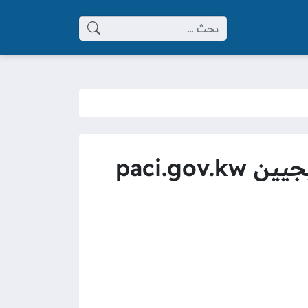
البحث عن:
paci.g