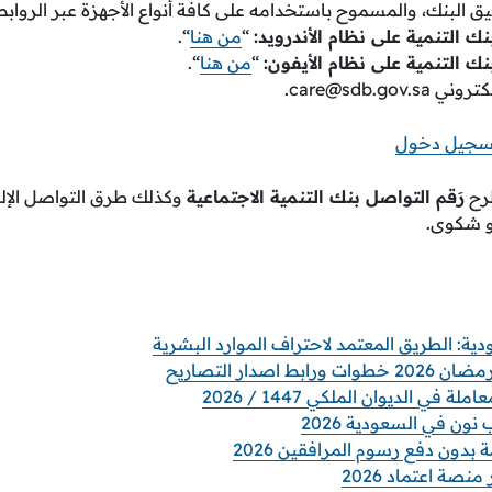
ق البنك، والمسموح باستخدامه على كافة أنواع الأجهزة عبر الروابط ا
ك التنمية على نظام الأندرويد:
“
من هنا
“.
ك التنمية على نظام الأيفون:
“
من هنا
“.
إلكتروني
care@sdb.gov.sa
.
تسجيل دخول
طرح
رَقم التواصل بنك التنمية الاجتماعية
وكذلك طرق التواصل الإلكت
و شكوى.
اصدار التصاريح
 في الديوان الملكي 1447 / 2026
ن في السعودية 2026
 بدون دفع رسوم المرافقين 2026
نصة اعتماد 2026