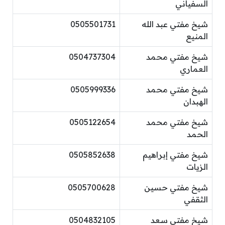
السفياني
شيخ مفتي عبد الله
0505501731
المنيع
شيخ مفتي محمد
0504737304
العماري
شيخ مفتي محمد
0505999336
الهبدان
شيخ مفتي محمد
0505122654
الحمد
شيخ مفتي إبراهيم
0505852638
الزيات
شيخ مفتي حسين
0505700628
الثقفي
شيخ مفتي سعد
0504832105