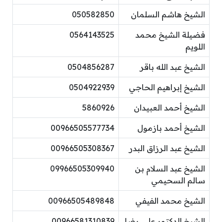
الشيخ هاشم السلمان
050582850
فضيلة الشيخ محمد
0564143525
اللويم
الشيخ عبد الله باقر
0504856287
الشيخ إبراهيم الحاجي
0504922939
الشيخ أحمد العبيدان
5860926
الشيخ أحمد بازمول
00966505577734
الشيخ عبد الرزاق البدر
00966505308367
الشيخ عبد السلام بن
09966505309940
سالم السحيمي
الشيخ محمد الفيفي
00966505489848
الشيخ الدكتور علي رضا
00966581310839