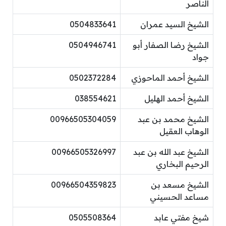
الناصر
الشيخ السيد عمران
0504833641
الشيخ رضا الصفار أبو
0504946741
جواد
الشيخ أحمد الماحوزي
0502372284
الشيخ أحمد الهليل
038554621
الشيخ محمد بن عبد
00966505304059
الوهاب العقيل
الشيخ عبد الله بن عبد
00966505326997
الرحيم البخاري
الشيخ مسعد بن
00966504359823
مساعد الحسيني
شيخ مفتي عابد
0505508364