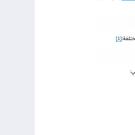
تلفة:
[1]
ي: