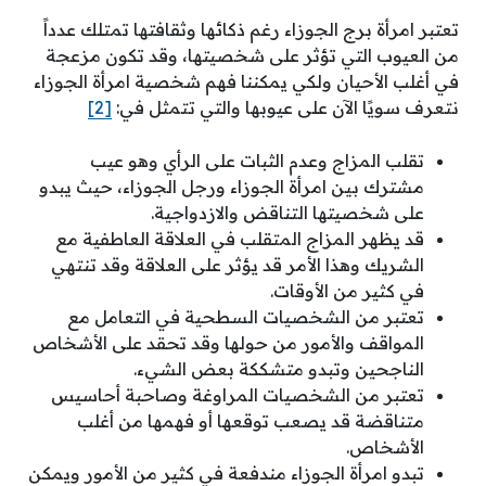
تعتبر امرأة برج الجوزاء رغم ذكائها وثقافتها تمتلك عدداً
من العيوب التي تؤثر على شخصيتها، وقد تكون مزعجة
في أغلب الأحيان ولكي يمكننا فهم شخصية امرأة الجوزاء
نتعرف سويًا الآن على عيوبها والتي تتمثل في:
[2]
تقلب المزاج وعدم الثبات على الرأي وهو عيب
مشترك بين امرأة الجوزاء ورجل الجوزاء، حيث يبدو
على شخصيتها التناقض والازدواجية.
قد يظهر المزاج المتقلب في العلاقة العاطفية مع
الشريك وهذا الأمر قد يؤثر على العلاقة وقد تنتهي
في كثير من الأوقات.
تعتبر من الشخصيات السطحية في التعامل مع
المواقف والأمور من حولها وقد تحقد على الأشخاص
الناجحين وتبدو متشككة بعض الشيء.
تعتبر من الشخصيات المراوغة وصاحبة أحاسيس
متناقضة قد يصعب توقعها أو فهمها من أغلب
الأشخاص.
تبدو امرأة الجوزاء مندفعة في كثير من الأمور ويمكن