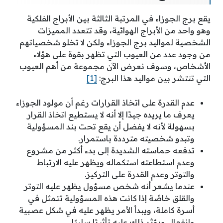
يقع برج الجوزاء في المرتبة الثالثة بين الأبراج الفلكية
وهو واحد من الأبراج الهوائية، وقد تتعدد المميزات
الشخصية لمواليد برج الجوزاء ولكن لا تخلو شخصياتهم
من وجود عدد من العيوب التي تظهر بقوة على هؤلاء
الأشخاص، وسوف نعرض الآن مجموعة من أهم العيوب
التي تنتشر بين مواليد هذا البرج:
[1]
عدم القدرة على اتخاذ القرارات رغم أن مولود الجوزاء
يعرف ما يريده جيدًا إلا أنه لا يستطيع اتخاذ القرار
بسهولة لأنه لا يفضل أن يقع تحت بند المسؤولية
وتبدو شخصيته مترددة باستمرار.
تدفعه حماسته الشديدة إلى بدء أكثر من مشروع
وعدم استطاعته استكماله ويظهر عليه الارتباط
والتوتر وعدم القدرة على التركيز.
عندما يشعر أنه شخص مسؤول يظهر عليه التوتر
والقلق خاصًة إذا كانت هذه المسؤولية تتمثل في
أسرة كاملة، ويبدأ الأمر يظهر عليه في شكل عصبية
وانفعال ويؤثر ذلك عليه تأثيرًا سلبيًا.