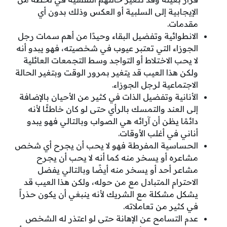
الإيجابية إلى السلبية أو العكس وذلك بدون أي
مقدمات.
الانطوائية وتفضيل البقاء وحيدًا من أهم سمات رجل
الجوزاء التي تعتبر عيوب في شخصيته، فهو يبدو أنه
لا يحب الاختلاط أو التواجد وسط التجمعات العائلية
ولكن هذا العيب قد يتغير بمرور الوقت وبتغير الحالة
الاجتماعية لرجل الجوزاء.
الأنانية وتفضيل الذات في كثير من الأحيان بالإضافة
إلى العند والتمسك بالرأي حتى لو كان خاطئًا لأنه
دائمًا يظن أن آرائه هي الصواب وبالتالي فهو يبدو
أناني في أغلب الأوقات.
الحساسية المفرطة فهو لا يحب أن يجرح أي شخص
مشاعره أو يسخر منه كما أنه لا يحب أن يجرح
مشاعر أحد أو يسخر منه أيضًا وبالتالي يفضل
الاحترام المتبادل مع من حوله، ولكن هذا العيب قد
يشكل مشكلة مع الشريك لأنه ينبغي أن يكون حذراً
في كثير من تعاملاته.
عدم التسامح عن الإهانة حتى لو اعتذر له الشخص