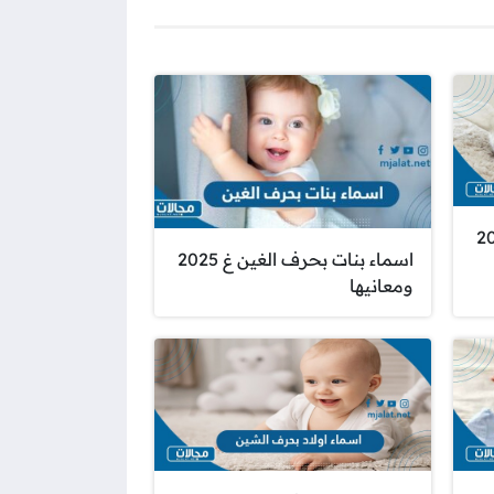
النون ن 2025
اسماء بنات بحرف الغين غ 2025
ومعانيها