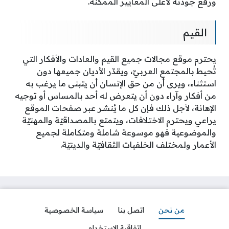
ورفع جودته لأعلى المعايير الممكنة.
القيم
يحترم موقع مجالات جميع القيم والعادات والأفكار التي
تُحيط بالمجتمع العربيّ، ويقدّر الأديان جميعها دون
استثناء، ويرى أن من حق الإنسان أن يتبنى ما يرغب به
من أفكار وآراء دون أن يتعرض له أحد بالمساس أو توجيه
الإهانة، لأجل ذلك فإن كل ما يُنشر عبر صفحات الموقع
يراعي ويحترم الاختلافات، ويتمتع بالمصداقيّة والمهنيّة
والموضوعية فهو موسوعة شاملة ومتكاملة لجميع
الأعمار ولمختلف الخلفيات الثقافيّة والدينيّة.
من نحن
اتصل بنا
سياسة الخصوصية
اتفاقية الاستخدام