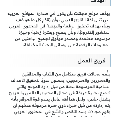
يهدُف موقع مجالات بأن يكون في صدارة المواقع العربية
التي تنال ثقة القارئ العربي، وأن يُقدّم كل ما هو مُفيد
وبنّاء بهدف تحقيق الرفعة والنهضة في المحتوى العربي
المنشور إلكترونيًّا، وبأن يصبح وبفترة زمنية وجيزة
موسوعة معتمدة ومصدر موثوق لجميع الباحثين عن
المعلومات الرقميّة على وسائل البحث المختلفة.
فريق العمل
يضُّم مجالات فريق متكامل من الكًتّاب والمدققين
والمحررين والمبرمجين، يعملون سويًا لتحقيق الأهداف
السامية المرسومة بدقة من قبل إدارة الموقع والتي
تتمتع بخبرة عريقة في مجال المحتوى العالمي والعربيّ
بشكل خاص، ولعل هذا أهم عامل يدعم قوة الموقع بأنه
يتم إدارته من قبل خبراء ذوي خبرة مرموقة هدفهم أن
يقوم مجالات بسد النقص والشُح في المحتوى العربي