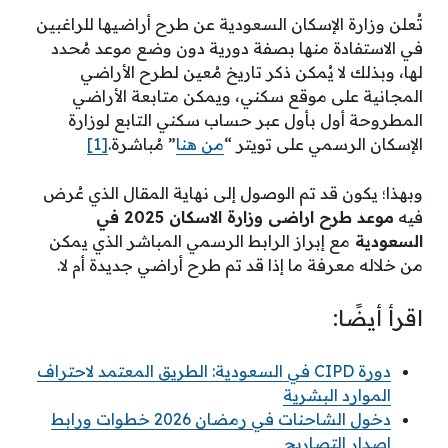
تُعلن وزارة الإسكان السعودية عن طرح أراضيها للراغبين
في الاستفادة منها بصفة دورية دون وضع موعد مُحدد
لها، وبذلك لا يُمكن ذكر تاريخ مُعين لطرح الأراضي
المجانية على موقع سكني، ويمكن متابعة الأراضي
المطروحة أول بأول عبر حساب سكني التابع لوزارة
الإسكان الرسمي على تويتر “
من هنا
” مُباشرة.
[1]
وبهذا؛ يكون قد تم الوصول إلى نهاية المقال الذي عُرض
فيه
موعد طرح اراضى وزارة الاسكان 2025 في
السعودية
مع إبراز الرابط الرسمي المباشر الذي يمكن
من خلاله معرفة ما إذا قد تم طرح أراضي جديدة أم لا.
اقرأ أيضًا:
دورة CIPD في السعودية: الطريق المعتمد لاحتراف
الموارد البشرية
دخول الشاحنات في رمضان 2026 خطوات ورابط
اصدار التصاريح