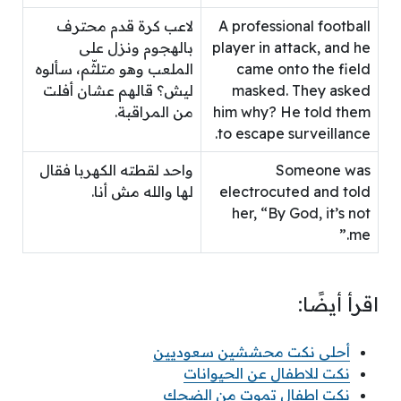
A professional football
لاعب كرة قدم محترف
player in attack, and he
بالهجوم ونزل على
came onto the field
الملعب وهو متلثّم، سألوه
masked. They asked
ليش؟ قالهم عشان أفلت
him why? He told them
من المراقبة.
to escape surveillance.
Someone was
واحد لقطته الكهربا فقال
electrocuted and told
لها والله مش أنا.
her, “By God, it’s not
me.”
اقرأ أيضًا:
أحلى نكت محششين سعوديين
نكت للاطفال عن الحيوانات
نكت اطفال تموت من الضحك