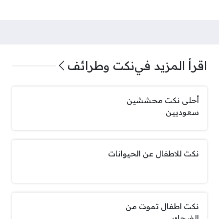
اقرأ المزيد في
نكت وطرائف
أحلى نكت محششين
سعوديين
نكت للاطفال عن الحيوانات
نكت اطفال تموت من
الضحك