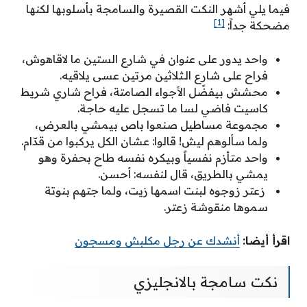
فيما يلي أشهر النكت القصيرة والسامجة بأسلوبها لكنها
[1]
مضحكة جداً:
واحد يدور على عنوان في شارع الستين ما لاقاهوش،
فراح على شارع الـثلاثين مرتين عسى يلاقيه.
محشش بيفضًل الأجواء الصامتة، فراح شاري شريط
كاسيت فاضي لسا ما تسجل عليه حاجة.
مجموعة مساطيل صنعوا باص بيمشي بالعرض،
ولما سألوهم ليش! قالوا: عشان الكل يركبوا من قدّام.
واحد متأزم نفسياً وبيكره نفسه طاح بحفرة وهو
يمشي بالطريق، قال لنفسه: أحسن.
زعتر زوجوه لبنت اسمها زيت، ولما جتهم بنوتة
سموها منقوشة زعتر.
اقرأ أيضا:
أنشدك عن رجل مكلبش ومسجون
نكت سامجة بالانجليزي