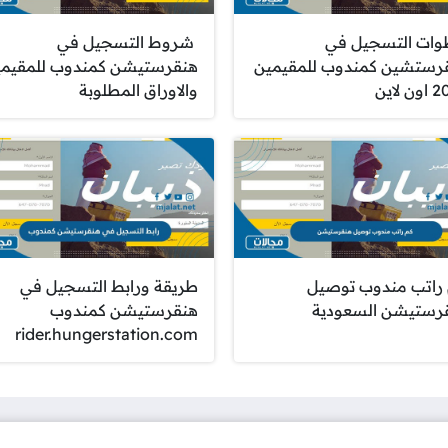
ات التسجيل في
شروط التسجيل في
رستشين كمندوب للمقيمين
هنقرستيشن كمندوب للمقيمي
 لاين
والاوراق المطلوبة
راتب مندوب توصيل
طريقة ورابط التسجيل في
رستيشن السعودية
هنقرستيشن كمندوب
rider.hungerstation.com