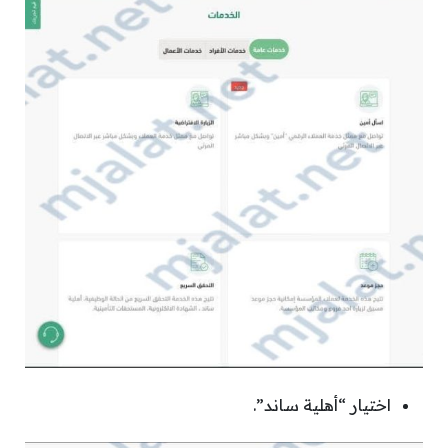
اختيار “أهلية ساند”.