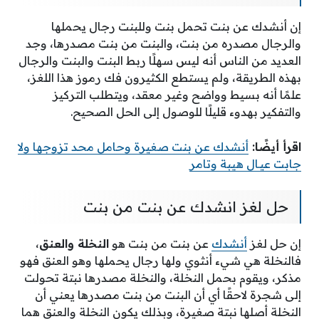
إن أنشدك عن بنت تحمل بنت وللبنت رجال يحملها
والرجال مصدره من بنت، والبنت من بنت مصدرها، وجد
العديد من الناس أنه ليس سهلًا ربط البنت والبنت والرجال
بهذه الطريقة، ولم يستطع الكثيرون فك رموز هذا اللغز،
علمًا أنه بسيط وواضح وغير معقد، ويتطلب التركيز
والتفكير بهدوء قليلًا للوصول إلى الحل الصحيح.
اقرأ أيضًا:
أنشدك عن بنت صغيرة وحامل محد تزوجها ولا
جابت عيـال هيبة وتامر
حل لغز انشدك عن بنت من بنت
إن حل لغز
أنشدك
عن بنت من بنت هو
النخلة والعنق
،
فالنخلة هي شيء أنثوي ولها رجال يحملها وهو العنق فهو
مذكر، ويقوم بحمل النخلة، والنخلة مصدرها نبتة تحولت
إلى شجرة لاحقًا أي أن البنت من بنت مصدرها يعني أن
النخلة أصلها نبتة صغيرة، وبذلك يكون النخلة والعنق هما