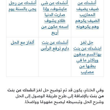
أنشدك عن
أنشدك عن شي
أنشدك عن رجل
ضيف يضيف
مايشوف، وإذا
يجي بالسنة يوم
المعازيب
صارت الدنيا
الضيف يكرهم
ظلام يشوف
وهم يكرهونه
اسمه مكون من
أربع
حل لغز
أنشدك عن بنت
ألغاز مع الحل
ابنشدك عن بنت
دايم ترفع الرأس
بها السم مدفون
وياكثر ما في
بطنها من
مصايب
وفي الختام، يكون قد تم توضيح حل لغز
انشدك عن بنت
من بنت
بالإضافة إلى طرح طريقة الوصول إلى الحل
وشرح الحل وتبسيطه ليصبح مفهومًا وواضحًا.