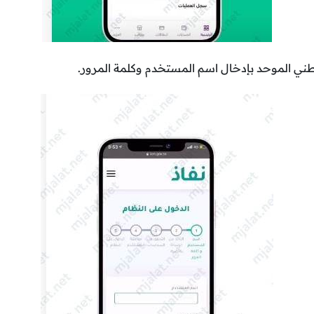
وطني الموحد بإدخال اسم المستخدم وكلمة المرور.