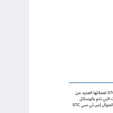
بالخطوات التفصيلية؟ حيث تتيح شركة الاتصالات السعودية STC لعملائها العديد من
ومن ضمن أبرز تلك الخدمات التي تتم بالوسائل
بطرح طريقة توثيق رقم الهاتف الجوال إس تي سي STC