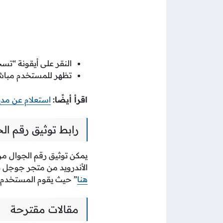
النقر على أيقونة “تس
تظهر للمستخدم مباشرة
اقرأ أيضًا:
استعلام عن مديونية Stc برقم الهوي
رابط توثيق رقم الجوا
يمكن توثيق رقم الجوال م
الأندرويد من متجر جوجل ب
هنا
” حيث يقوم المستخدم ب
مقالات مقترحة