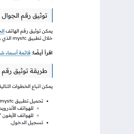
توثيق رقم الجوال stc
يمكن توثيق رقم الهاتف
ال
خلال تطبيق mystc الذي وفرته الشركة لعملائها لتقديم الخدمات الإلكترونية بسهولة ويسر.
اقرأ أيضًا:
قائمة أسماء شر
طريقة توثيق رقم الج
يمكن اتباع الخطوات التالي
تحميل تطبيق mystc:
للهواتف الأندرويد 
للهواتف الآيفون “
تسجيل الدخول.