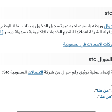
جوال
وربطه باسم صاحبه عبر تسجيل الدخول ببيانات النفاذ الوطني
[1]
كات الاتصالات في السعودية
وال stc
ة لإتمام عملية توثيق رقم جوال من شركة
الاتصالات
السعودية Stc:
“
من هنا
“.
من هنا
“.