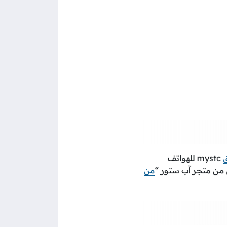
mystc للهواتف
 من متجر آب ستور “
من