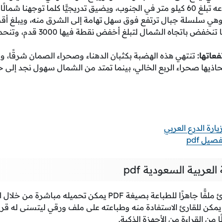
جهنا شمالًا باتجاه خليج العقبة.
في الجنوب، بينما تنخفض باتجاه ال
عاتها:
تنتهي هذه الهضبة بكثبان الدهناء وصحراء الصمان شرقًا، وغرب
حاذيها صحراء الربع الخالي، بينما تمتد من الشمال سهول نجد إلى
يارة الدرع العربي
يل pdf
عربية السعودية pdf
في هذه الفقرة نترك للقارئ ملفًّا جاهزًا للطباعة بصيغة PDF يمكن
يمكن للقارئ الاستفادة منه وطباعته على ملف ورقي ليتسنى له قرا
 من القراءة من الأجهزة الذكية.