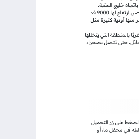
وهي سلسلة جبال ترتفع فوق سهل تهامة إلى الشرق منه، ويبلغ أقصى ارتفاع لها 9000 قد
شمال لتبلغ أخفض نقطة فيها 3000 قدم، وتنحدر منها أودية كثيرة مثل
ًا بالمنطقة التي يتخللها
 حائل، حتى تتصل بصحراء
 تحميله مباشرة من خلال الضغط على زر التحميل
ءته في محفل ما، أو