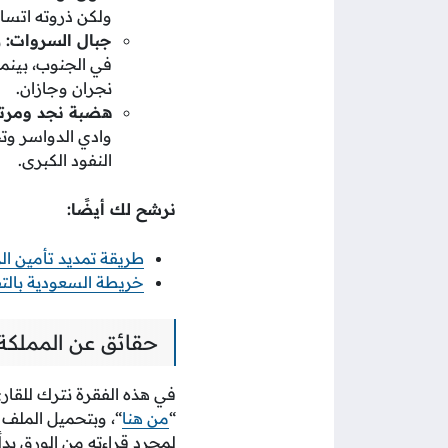
ولكن ذروته اتساعه تبلغ 60 كيلو متر في الجنوب، ويضيق تدريجيًّا كلما تو
جبال السروات:
نجران وجازان.
هضبة نجد ومرتف
وادي الدواسر وت
النفود الكبرى.
نرشح لك أيضًا:
طريقة تمديد تأمين الز
خريطة السعودية بالتفص
حقائق عن المملكة ال
“
من هنا
“، وبتحميل الملف 
لمجرد قراءته من الورق بدلًا