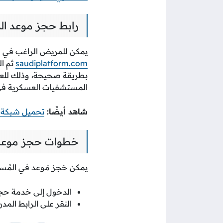
رابط حجز موعد 
يمكن للمريض الراغب في ح
saudiplatform.com
ثم ال
بطريقة صحيحة، وذلك للعسك
المستشفيات العسكرية في 
شاهد أيضًا:
تحميل شبكة مس
خطوات حجز موعد
يمكن حَجز مَوعد في المُ
الدخول إلى خدمة ح
النقر على الرابط المدر