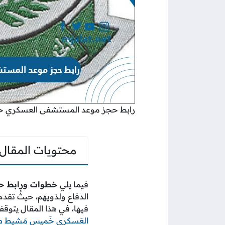
رابط حجز موعد المستشفى العسكري
محتويات المقال
فيما يلي
خطوات ورابط ح
الدفاع ولذويهم، حيثُ تقد
فيها، في هذا المقال يتوق
العَسكري خَميس مَشيط ط