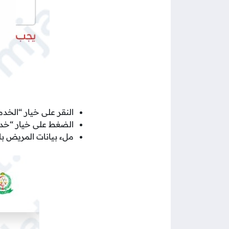
النقر على خيار “الخدما
الضغط على خيار “خدم
ملء بيانات المريض با