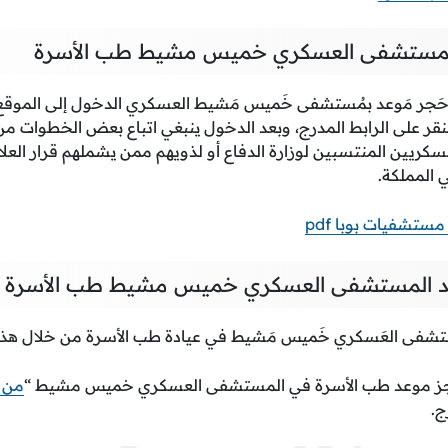
المستشفى العسكري خميس مشيط طب الأسرة
َجر مَوعد بمُستشفى خَميس مَشيط العسكري الدخول إلى الموقع 
نقر على الرابط المدرج، وبعد الدخول ينبغي اتباع بعض الخطوات م
ريين المنتسبين لوزارة الدفاع أو لذويهم ممن يشملهم قرار العلا
المملكة.
تشفيات بوبا pdf
 المستشفى العسكري خميس مشيط طب الأسرة
ستشفى العَسكري خَميس مَشيط في عيادة طب الأسرة من خلال هذ
جز موعد طب الأسرة في المستشفى العسكري خميس مشيط “
من ه
ج.