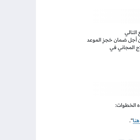
التالي
ن أجل ضمان حَجزِ الموعد
ج المجاني في
ه الخطوات:
نا
“.