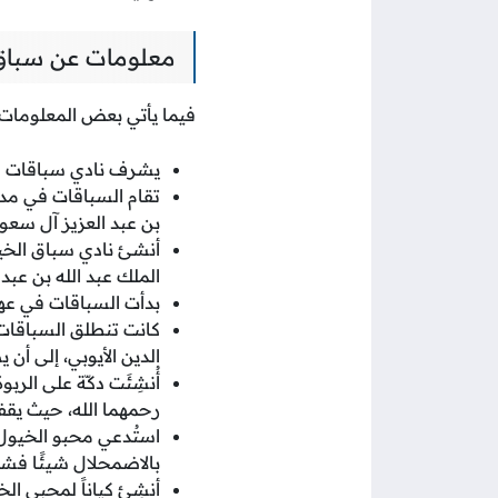
معلومات عن سباق 
فيما يأتي بعض المعلومات 
يشرف نادي سباقات الخ
تقام السباقات في مدي
بن عبد العزيز آل سعود
الملك عبد الله بن عبد
بدأت السباقات في عه
كانت تنطلق السباقات 
الدين الأيوبي، إلى أن 
أُنشِئَت دكّة على الر
رحمهما الله، حيث يقف
استُدعي محبو الخيول ف
بالاضمحلال شيئًا فشيئ
أنشِئ كياناً لمحبي ال