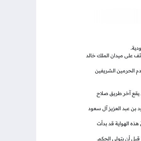
دية.
ئف على ميدان الملك خالد
نة 1965م، وذلك تحت رئاسة خادم الحرمين الشريفين
ي يقع آخر طريق صلاح
د بن عبد العزيز آل سعود
 هذه الهواية قد بدأت
قبل أن يتولى الحكم.