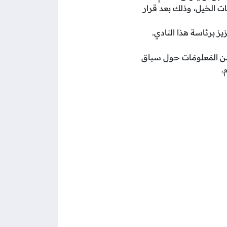
 وأُنشئ رسميًّا نادي سباقات الخيل، وذلك بعد قرار
يز برئاسة هذا النادي.
 المَعلومَات حول سباق
.